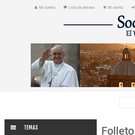
Mi cuenta
Lista de deseos
Mi carrito
TEMAS
Follet