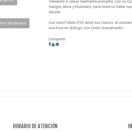
Teniendo a Jesús realmente presente, con su Cu
Sangre, Alma y Divinidad, sería triste no hallar n
decirle.
Con este Folleto EVC entre sus manos, el cristia
lista de deseos
una hora en diálogo con Cristo-Sacramento.
Compartir:
HORARIO DE ATENCIÓN
I