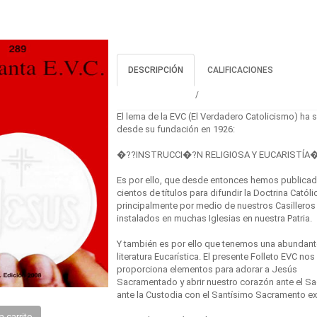
DESCRIPCIÓN
CALIFICACIONES
El lema de la EVC (El Verdadero Catolicismo) ha 
desde su fundación en 1926:
�??INSTRUCCI�?N RELIGIOSA Y EUCARISTÍ
Es por ello, que desde entonces hemos publica
cientos de títulos para difundir la Doctrina Católi
principalmente por medio de nuestros Casilleros
instalados en muchas Iglesias en nuestra Patria.
Y también es por ello que tenemos una abundant
literatura Eucarística. El presente Folleto EVC nos
proporciona elementos para adorar a Jesús
Sacramentado y abrir nuestro corazón ante el Sa
ante la Custodia con el Santísimo Sacramento e
a carrito