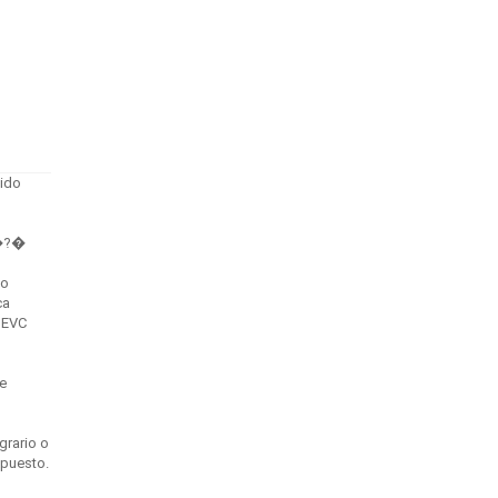
sido
A�?�
do
ca
 EVC
e
grario o
xpuesto.