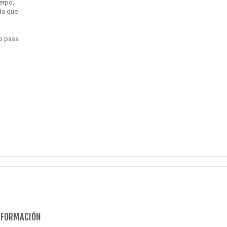
erpo,
ada que
no pasa
NFORMACIÓN