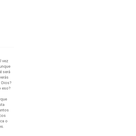
l vez
aunque
é será
verás
r Dios?
o eso?
rque
sta
funtos
icos
ica o
es.