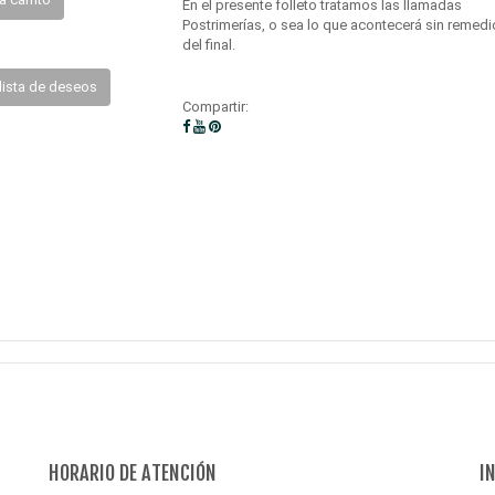
En el presente folleto tratamos las llamadas
Postrimerías, o sea lo que acontecerá sin remedio 
del final.
lista de deseos
Compartir:
HORARIO DE ATENCIÓN
I