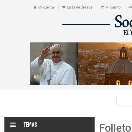
Mi cuenta
Lista de deseos
Mi carrito
TEMAS
Folleto