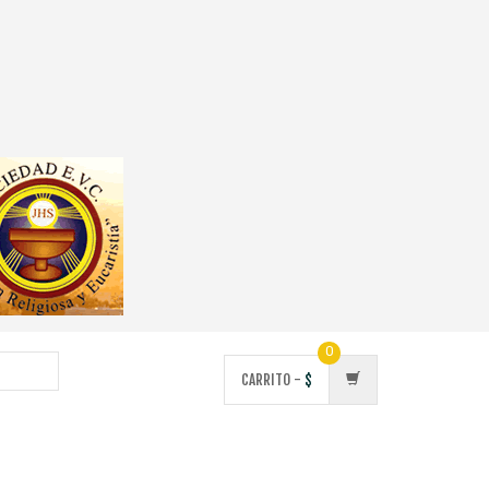
0
CARRITO -
$