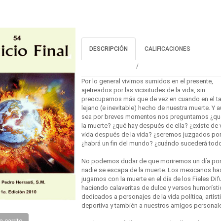
DESCRIPCIÓN
CALIFICACIONES
Por lo general vivimos sumidos en el presente,
ajetreados por las vicisitudes de la vida, sin
preocuparnos más que de vez en cuando en el ta
lejano (e inevitable) hecho de nuestra muerte. Y 
sea por breves momentos nos preguntamos ¿qu
la muerte? ¿qué hay después de ella? ¿existe de 
vida después de la vida? ¿seremos juzgados po
¿habrá un fin del mundo? ¿cuándo sucederá tod
No podemos dudar de que moriremos un día po
nadie se escapa de la muerte. Los mexicanos ha
jugamos con la muerte en el día de los Fieles Di
haciendo calaveritas de dulce y versos humoríst
dedicados a personajes de la vida política, artíst
deportiva y también a nuestros amigos personal
a carrito